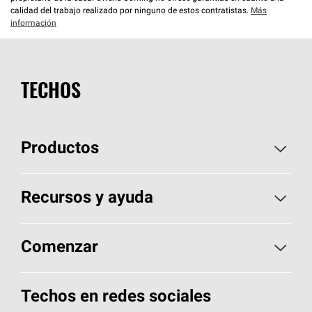
calidad del trabajo realizado por ninguno de estos contratistas.
Más
información
TECHOS
Productos
Elija sus tejas
Recursos y ayuda
Encuentre un contratista
Aspectos básicos sobre techos
Comenzar
Total Protection Roofing
System®
Herramientas de diseño y color
Llame al 1-800-GET
-
PINK®
Techos en redes sociales
Componentes para techos