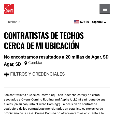
Hambu
57520 -
español
Techos
zipcode,
language
CONTRATISTAS DE TECHOS
CERCA DE MI UBICACIÓN
No encontramos resultados a 20 millas de Agar, SD
Cambiar
Agar
,
SD
FILTROS Y CREDENCIALES
Los contratistas que se enumeran aquí son independientes y no están
asociados a Owens Corning Roofing and Asphalt, LLC ni a ninguna de sus
filiales (en su conjunto, “Owens Corning”). La decisión de contratar a
cualquiera de los contratistas mencionados en esta lista es exclusiva del
propietario de la casa. Owens Corning no ofrece garantías en cuanto a la