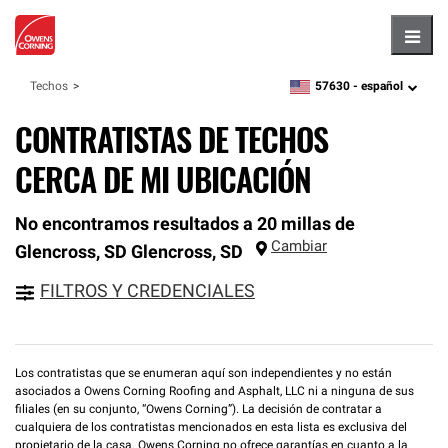
Hambu
57630 -
español
Techos
zipcode,
language
CONTRATISTAS DE TECHOS
CERCA DE MI UBICACIÓN
No encontramos resultados a 20 millas de
Cambiar
Glencross, SD
Glencross
,
SD
FILTROS Y CREDENCIALES
Los contratistas que se enumeran aquí son independientes y no están
asociados a Owens Corning Roofing and Asphalt, LLC ni a ninguna de sus
filiales (en su conjunto, “Owens Corning”). La decisión de contratar a
cualquiera de los contratistas mencionados en esta lista es exclusiva del
propietario de la casa. Owens Corning no ofrece garantías en cuanto a la