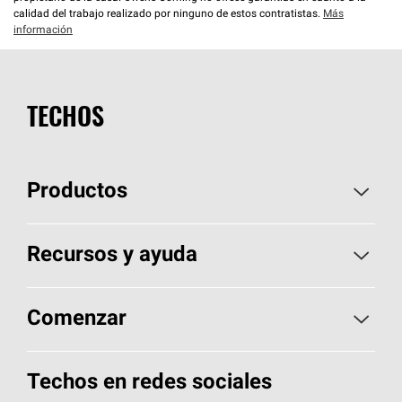
calidad del trabajo realizado por ninguno de estos contratistas.
Más
información
TECHOS
Productos
Elija sus tejas
Recursos y ayuda
Encuentre un contratista
Aspectos básicos sobre techos
Comenzar
Total Protection Roofing
System®
Herramientas de diseño y color
Llame al 1-800-GET
-
PINK®
Techos en redes sociales
Componentes para techos