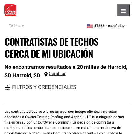
Hambu
57536 -
español
Techos
zipcode,
language
CONTRATISTAS DE TECHOS
CERCA DE MI UBICACIÓN
No encontramos resultados a 20 millas de Harrold,
Cambiar
SD
Harrold
,
SD
FILTROS Y CREDENCIALES
Los contratistas que se enumeran aquí son independientes y no están
asociados a Owens Corning Roofing and Asphalt, LLC ni a ninguna de sus
filiales (en su conjunto, “Owens Corning”). La decisión de contratar a
cualquiera de los contratistas mencionados en esta lista es exclusiva del
propietario de la casa. Owens Corning no ofrece garantías en cuanto a la