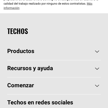
calidad del trabajo realizado por ninguno de estos contratistas.
Más
información
TECHOS
Productos
Elija sus tejas
Recursos y ayuda
Encuentre un contratista
Aspectos básicos sobre techos
Comenzar
Total Protection Roofing
System®
Herramientas de diseño y color
Llame al 1-800-GET
-
PINK®
Techos en redes sociales
Componentes para techos