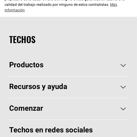
calidad del trabajo realizado por ninguno de estos contratistas.
Más
información
TECHOS
Productos
Elija sus tejas
Recursos y ayuda
Encuentre un contratista
Aspectos básicos sobre techos
Comenzar
Total Protection Roofing
System®
Herramientas de diseño y color
Llame al 1-800-GET
-
PINK®
Techos en redes sociales
Componentes para techos