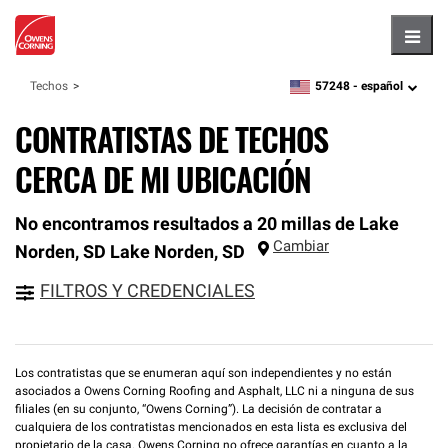
Hambu
57248 -
español
Techos
zipcode,
language
CONTRATISTAS DE TECHOS
CERCA DE MI UBICACIÓN
No encontramos resultados a 20 millas de Lake
Cambiar
Norden, SD
Lake Norden
,
SD
FILTROS Y CREDENCIALES
Los contratistas que se enumeran aquí son independientes y no están
asociados a Owens Corning Roofing and Asphalt, LLC ni a ninguna de sus
filiales (en su conjunto, “Owens Corning”). La decisión de contratar a
cualquiera de los contratistas mencionados en esta lista es exclusiva del
propietario de la casa. Owens Corning no ofrece garantías en cuanto a la