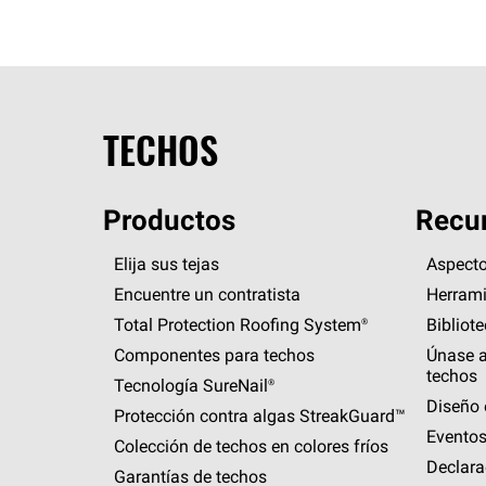
TECHOS
Productos
Recur
Elija sus tejas
Aspecto
Encuentre un contratista
Herrami
Total Protection Roofing
System®
Bibliot
Componentes para techos
Únase a
techos
Tecnología
SureNail®
Diseño 
Protección contra algas
StreakGuard™
Eventos
Colección de techos en colores fríos
Declara
Garantías de techos