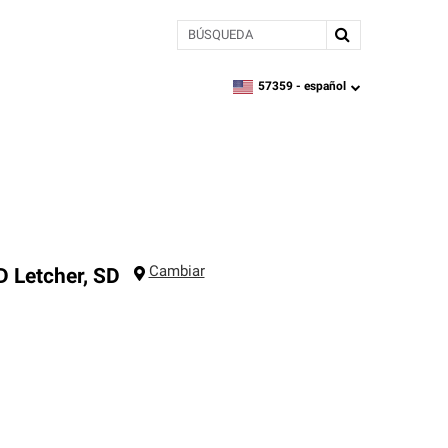
BÚSQUEDA
57359 -
español
zipcode,
language
Cambiar
D
Letcher
,
SD