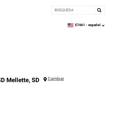
BÚSQUEDA
57461 -
español
zipcode,
language
Cambiar
SD
Mellette
,
SD