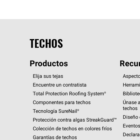
TECHOS
Productos
Recur
Elija sus tejas
Aspecto
Encuentre un contratista
Herrami
Total Protection Roofing
System®
Bibliot
Componentes para techos
Únase a
techos
Tecnología
SureNail®
Diseño 
Protección contra algas
StreakGuard™
Eventos
Colección de techos en colores fríos
Declara
Garantías de techos