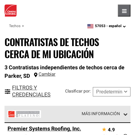
Hambu
57053 -
español
Techos
zipcode,
language
CONTRATISTAS DE TECHOS
CERCA DE MI UBICACIÓN
3 Contratistas independientes de techos cerca de
Cambiar
Parker
,
SD
FILTROS Y
Clasificar por
:
CREDENCIALES
MÁS INFORMACIÓN
Los Contratistas Preferenciales Platinum de Owens
Premier Systems Roofing, Inc.
★
4.9
Corning constituyen el nivel superior de nuestra red