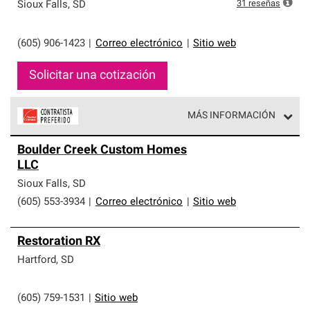
exclusiva y cumplen con estándares estrictos de
31
reseñas
Sioux Falls
,
SD
profesionalismo, confiabilidad y destreza incomparable.
Solo ellos pueden ofrecer nuestra mejor garantía de
sistemas de techos.
(605) 906-1423
|
Correo electrónico
|
Sitio web
Solicitar una cotización
MÁS INFORMACIÓN
Los Contratistas Preferenciales de Owens Corning son
Boulder Creek Custom Homes
parte de una red exclusiva de profesionales de techos
LLC
que cumplen con altos estándares y requisitos estrictos
de profesionalismo y confiabilidad.
Sioux Falls
,
SD
(605) 553-3934
|
Correo electrónico
|
Sitio web
Restoration RX
Hartford
,
SD
(605) 759-1531
|
Sitio web