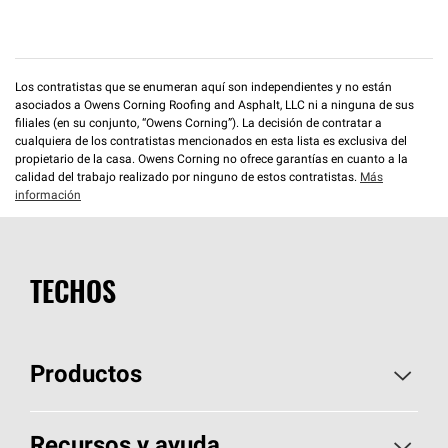
Los contratistas que se enumeran aquí son independientes y no están
asociados a Owens Corning Roofing and Asphalt, LLC ni a ninguna de sus
filiales (en su conjunto, “Owens Corning”). La decisión de contratar a
cualquiera de los contratistas mencionados en esta lista es exclusiva del
propietario de la casa. Owens Corning no ofrece garantías en cuanto a la
calidad del trabajo realizado por ninguno de estos contratistas.
Más
información
TECHOS
Productos
Elija sus tejas
Recursos y ayuda