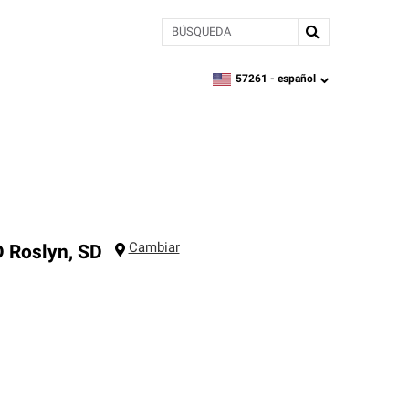
BÚSQUEDA
57261 -
español
zipcode,
language
Cambiar
D
Roslyn
,
SD