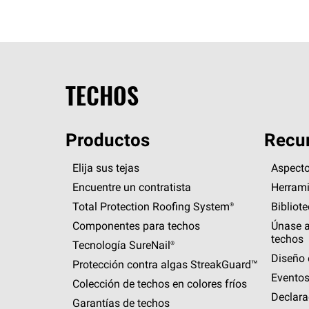
TECHOS
Productos
Recur
Elija sus tejas
Aspecto
Encuentre un contratista
Herrami
Total Protection Roofing
System®
Bibliot
Componentes para techos
Únase a
techos
Tecnología
SureNail®
Diseño 
Protección contra algas
StreakGuard™
Eventos
Colección de techos en colores fríos
Declara
Garantías de techos