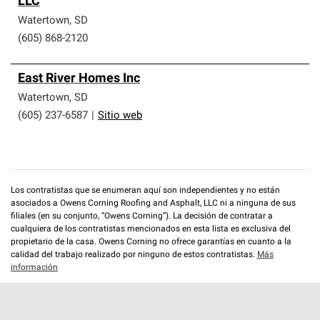
LLC
que cumplen con altos estándares y requisitos estrictos
de profesionalismo y confiabilidad.
Watertown
,
SD
(605) 868-2120
East River Homes Inc
Watertown
,
SD
(605) 237-6587
|
Sitio web
Los contratistas que se enumeran aquí son independientes y no están
asociados a Owens Corning Roofing and Asphalt, LLC ni a ninguna de sus
filiales (en su conjunto, “Owens Corning”). La decisión de contratar a
cualquiera de los contratistas mencionados en esta lista es exclusiva del
propietario de la casa. Owens Corning no ofrece garantías en cuanto a la
calidad del trabajo realizado por ninguno de estos contratistas.
Más
información