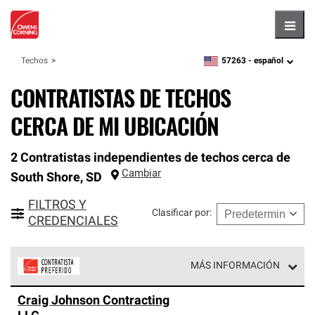
Hambu
57263 -
español
Techos
zipcode,
language
CONTRATISTAS DE TECHOS
CERCA DE MI UBICACIÓN
2 Contratistas independientes de techos cerca de
Cambiar
South Shore
,
SD
FILTROS Y
Clasificar por
:
CREDENCIALES
MÁS INFORMACIÓN
Los Contratistas Preferenciales de Owens Corning son
Craig Johnson Contracting
parte de una red exclusiva de profesionales de techos