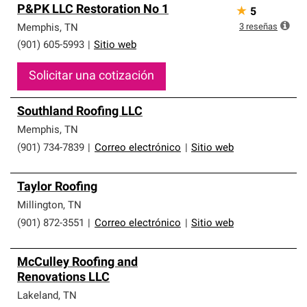
P&PK LLC Restoration No 1
★
5
3
reseñas
Memphis
,
TN
(901) 605-5993
|
Sitio web
Solicitar una cotización
Southland Roofing LLC
Memphis
,
TN
(901) 734-7839
|
Correo electrónico
|
Sitio web
Taylor Roofing
Millington
,
TN
(901) 872-3551
|
Correo electrónico
|
Sitio web
McCulley Roofing and
Renovations LLC
Lakeland
,
TN