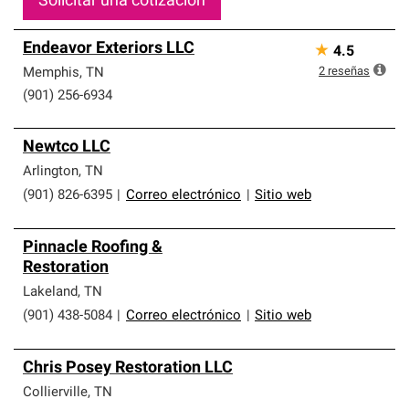
Solicitar una cotización
Endeavor Exteriors LLC
★
4.5
2
reseñas
Memphis
,
TN
(901) 256-6934
Newtco LLC
Arlington
,
TN
(901) 826-6395
|
Correo electrónico
|
Sitio web
Pinnacle Roofing &
Restoration
Lakeland
,
TN
(901) 438-5084
|
Correo electrónico
|
Sitio web
Chris Posey Restoration LLC
Collierville
,
TN