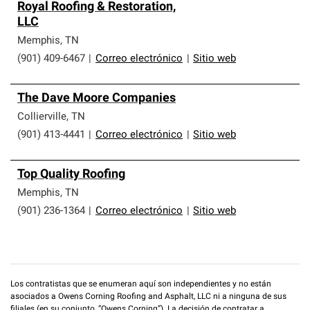
Royal Roofing & Restoration,
LLC
Memphis
,
TN
(901) 409-6467
|
Correo electrónico
|
Sitio web
The Dave Moore Companies
Collierville
,
TN
(901) 413-4441
|
Correo electrónico
|
Sitio web
Top Quality Roofing
Memphis
,
TN
(901) 236-1364
|
Correo electrónico
|
Sitio web
Los contratistas que se enumeran aquí son independientes y no están
asociados a Owens Corning Roofing and Asphalt, LLC ni a ninguna de sus
filiales (en su conjunto, “Owens Corning”). La decisión de contratar a