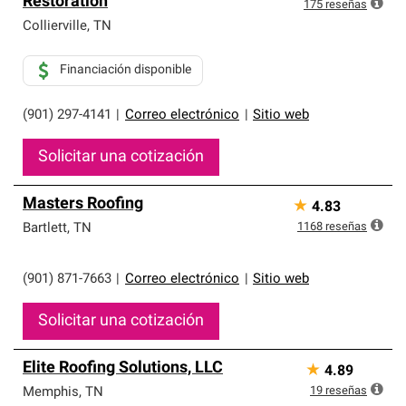
Restoration
exclusiva y cumplen con estándares estrictos de
175
reseñas
profesionalismo, confiabilidad y destreza incomparable.
Collierville
,
TN
Solo ellos pueden ofrecer nuestra mejor garantía de
sistemas de techos.
Financiación disponible
(901) 297-4141
|
Correo electrónico
|
Sitio web
Solicitar una cotización
Masters Roofing
★
4.83
1168
reseñas
Bartlett
,
TN
(901) 871-7663
|
Correo electrónico
|
Sitio web
Solicitar una cotización
Elite Roofing Solutions, LLC
★
4.89
19
reseñas
Memphis
,
TN