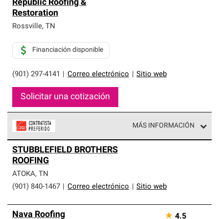
Republic Roofing &
Restoration
Rossville
,
TN
Financiación disponible
(901) 297-4141
|
Correo electrónico
|
Sitio web
Solicitar una cotización
MÁS INFORMACIÓN
Los Contratistas Preferenciales de Owens Corning son
STUBBLEFIELD BROTHERS
parte de una red exclusiva de profesionales de techos
ROOFING
que cumplen con altos estándares y requisitos estrictos
de profesionalismo y confiabilidad.
ATOKA
,
TN
(901) 840-1467
|
Correo electrónico
|
Sitio web
Nava Roofing
★
4.5