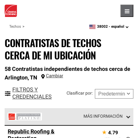
Hambu
38002 -
español
Techos
zipcode,
language
CONTRATISTAS DE TECHOS
CERCA DE MI UBICACIÓN
58 Contratistas independientes de techos cerca de
Cambiar
Arlington
,
TN
FILTROS Y
Clasificar por
:
CREDENCIALES
MÁS INFORMACIÓN
Los Contratistas Preferenciales Platinum de Owens
Republic Roofing &
★
4.79
Corning constituyen el nivel superior de nuestra red