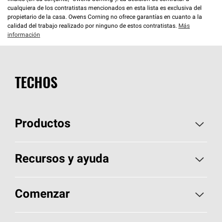
cualquiera de los contratistas mencionados en esta lista es exclusiva del
propietario de la casa. Owens Corning no ofrece garantías en cuanto a la
calidad del trabajo realizado por ninguno de estos contratistas.
Más
información
TECHOS
Productos
Elija sus tejas
Recursos y ayuda
Encuentre un contratista
Aspectos básicos sobre techos
Comenzar
Total Protection Roofing
System®
Herramientas de diseño y color