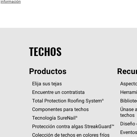
información
TECHOS
Productos
Recur
Elija sus tejas
Aspecto
Encuentre un contratista
Herrami
Total Protection Roofing
System®
Bibliot
Componentes para techos
Únase a
techos
Tecnología
SureNail®
Diseño 
Protección contra algas
StreakGuard™
Eventos
Colección de techos en colores fríos