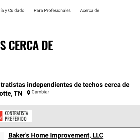
ía y Cuidado
Para Profesionales
Acerca de
S CERCA DE
tratistas independientes de techos cerca de
Cambiar
otte
,
TN
ontratistas Preferenciales de Owens Corning son parte de una r
Baker's Home Improvement, LLC
en con altos estándares y requisitos estrictos de profesionalism