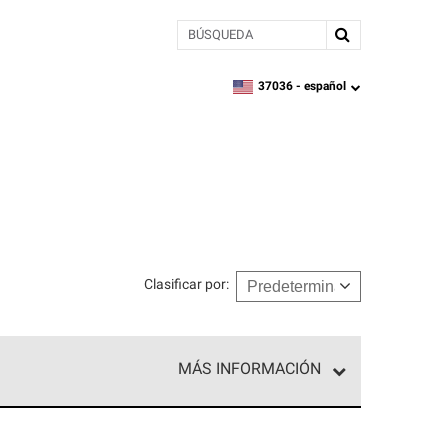
BÚSQUEDA
37036 -
español
zipcode,
language
Clasificar por
:
MÁS INFORMACIÓN
ed exclusiva de profesionales de techos que
o y confiabilidad.