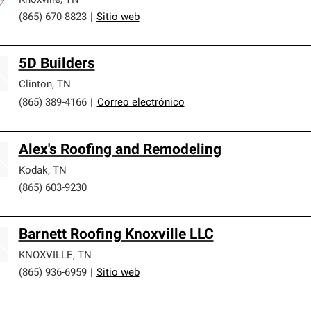
Knoxville
,
TN
(865) 670-8823
|
Sitio web
5D Builders
Clinton
,
TN
(865) 389-4166
|
Correo electrónico
Alex's Roofing and Remodeling
Kodak
,
TN
(865) 603-9230
Barnett Roofing Knoxville LLC
KNOXVILLE
,
TN
(865) 936-6959
|
Sitio web