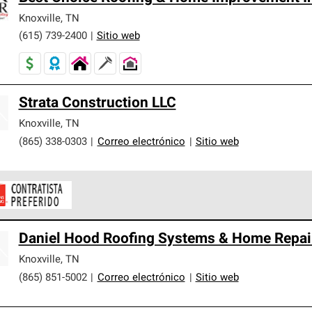
Knoxville
,
TN
(615) 739-2400
|
Sitio web
Strata Construction LLC
Knoxville
,
TN
(865) 338-0303
|
Correo electrónico
|
Sitio web
ontratistas Preferenciales de Owens Corning son parte de una r
Daniel Hood Roofing Systems & Home Repai
en con altos estándares y requisitos estrictos de profesionalism
Knoxville
,
TN
(865) 851-5002
|
Correo electrónico
|
Sitio web