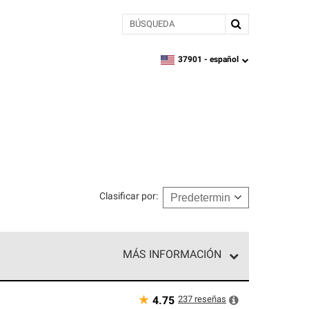
BÚSQUEDA
37901 -
español
zipcode,
language
Clasificar por
:
MÁS INFORMACIÓN
n el nivel superior de nuestra red exclusiva y
y destreza incomparable. Solo ellos pueden
★
237
reseñas
4.75