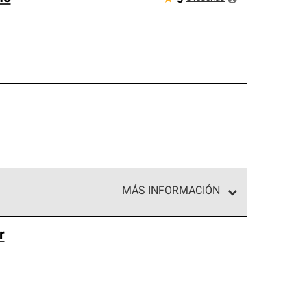
MÁS INFORMACIÓN
ed exclusiva de profesionales de techos que
r
o y confiabilidad.