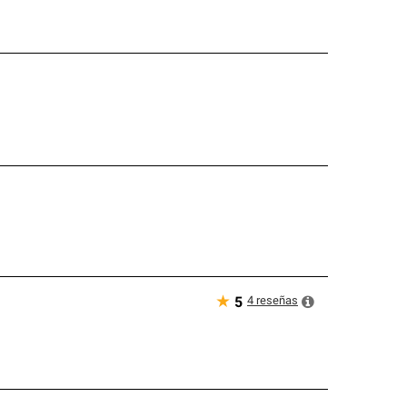
★
4
reseñas
5