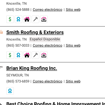
er nuestra mejor garantía de sistemas de techos.
Knoxville
,
TN
(865) 524-5888
|
Correo electrónico
|
Sitio web
Smith Roofing & Exteriors
Knoxville
,
TN
Español Disponible
(865) 507-0033
|
Correo electrónico
|
Sitio web
Brian King Roofing Inc.
SEYMOUR
,
TN
(865) 573-6859
|
Correo electrónico
|
Sitio web
Best Choice Roofing & Home Improvement I