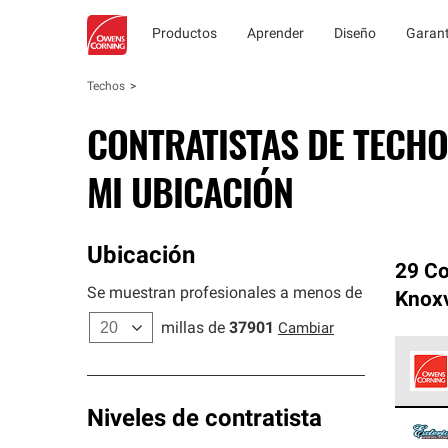
Productos
Aprender
Diseño
Garant
Techos
CONTRATISTAS DE TECHO
MI UBICACIÓN
Ubicación
29 Co
Se muestran profesionales a menos de
Knoxv
millas de
37901
Cambiar
Los C
Niveles de contratista
cumpl