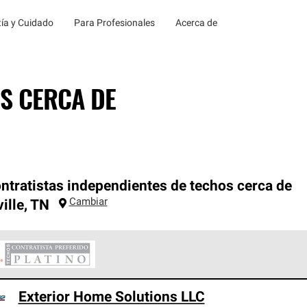
ía y Cuidado
Para Profesionales
Acerca de
S CERCA DE
ntratistas independientes de techos cerca de
Cambiar
ille
,
TN
ontratistas Preferenciales Platinum de Owens Corning constituye
Exterior Home Solutions LLC
en con estándares estrictos de profesionalismo, confiabilidad 