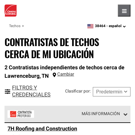
Hambu
38464 -
español
Techos
zipcode,
language
CONTRATISTAS DE TECHOS
CERCA DE MI UBICACIÓN
2 Contratistas independientes de techos cerca de
Cambiar
Lawrenceburg
,
TN
FILTROS Y
Clasificar por
:
CREDENCIALES
MÁS INFORMACIÓN
Los Contratistas Preferenciales de Owens Corning son
7H Roofing and Construction
parte de una red exclusiva de profesionales de techos