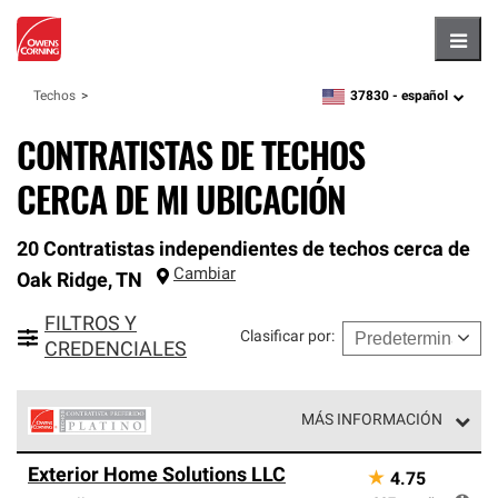
Hambu
37830 -
español
Techos
zipcode,
language
CONTRATISTAS DE TECHOS
CERCA DE MI UBICACIÓN
20 Contratistas independientes de techos cerca de
Cambiar
Oak Ridge
,
TN
FILTROS Y
Clasificar por
:
CREDENCIALES
MÁS INFORMACIÓN
Los Contratistas Preferenciales Platinum de Owens
Exterior Home Solutions LLC
★
4.75
Corning constituyen el nivel superior de nuestra red