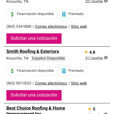
exclusiva y cumplen con estándares estrictos de
237
reseñas
Knoxville
,
TN
profesionalismo, confiabilidad y destreza incomparable.
Solo ellos pueden ofrecer nuestra mejor garantía de
Financiación disponible
Premiado
sistemas de techos.
(865) 524-5888
|
Correo electrónico
|
Sitio web
Solicitar una cotización
Smith Roofing & Exteriors
★
4.8
317
reseñas
Knoxville
,
TN
Español Disponible
Financiación disponible
Premiado
(865) 507-0033
|
Correo electrónico
|
Sitio web
Solicitar una cotización
Best Choice Roofing & Home
★
5