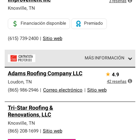
Improvement Inc
3
reseñas
Knoxville
,
TN
Financiación disponible
Premiado
(615) 739-2400
|
Sitio web
MÁS INFORMACIÓN
Los Contratistas Preferenciales de Owens Corning son
Adams Roofing Company LLC
★
4.9
parte de una red exclusiva de profesionales de techos
que cumplen con altos estándares y requisitos estrictos
42
reseñas
Loudon
,
TN
de profesionalismo y confiabilidad.
(865) 986-2946
|
Correo electrónico
|
Sitio web
Tri-Star Roofing &
Renovations, LLC
Knoxville
,
TN
(865) 208-1699
|
Sitio web