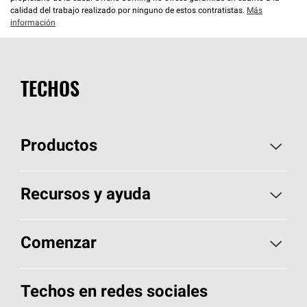
calidad del trabajo realizado por ninguno de estos contratistas.
Más
información
TECHOS
Productos
Elija sus tejas
Recursos y ayuda
Encuentre un contratista
Aspectos básicos sobre techos
Comenzar
Total Protection Roofing
System®
Herramientas de diseño y color
Llame al 1-800-GET
-
PINK®
Techos en redes sociales
Componentes para techos