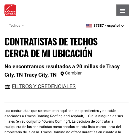
Hambu
37387 -
español
Techos
zipcode,
language
CONTRATISTAS DE TECHOS
CERCA DE MI UBICACIÓN
No encontramos resultados a 20 millas de Tracy
Cambiar
City, TN
Tracy City
,
TN
FILTROS Y CREDENCIALES
Los contratistas que se enumeran aquí son independientes y no están
asociados a Owens Corning Roofing and Asphalt, LLC ni a ninguna de sus
filiales (en su conjunto, “Owens Corning”). La decisión de contratar a
cualquiera de los contratistas mencionados en esta lista es exclusiva del
propietario de la casa. Owens Corning no ofrece garantías en cuanto a la