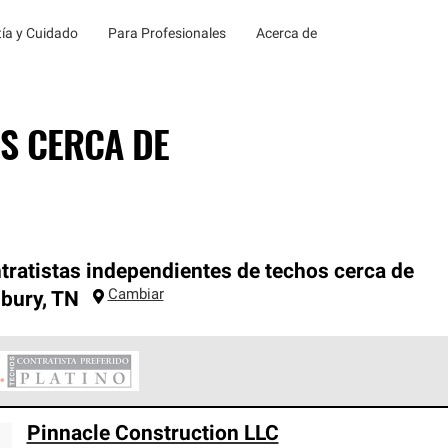
ía y Cuidado
Para Profesionales
Acerca de
S CERCA DE
tratistas independientes de techos cerca de
Cambiar
bury
,
TN
ontratistas Preferenciales Platinum de Owens Corning constituye
Pinnacle Construction LLC
en con estándares estrictos de profesionalismo, confiabilidad 