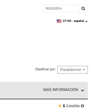
BÚSQUEDA
37190 -
español
zipcode,
language
Clasificar por
:
MÁS INFORMACIÓN
n el nivel superior de nuestra red exclusiva y
y destreza incomparable. Solo ellos pueden
★
3
reseñas
5