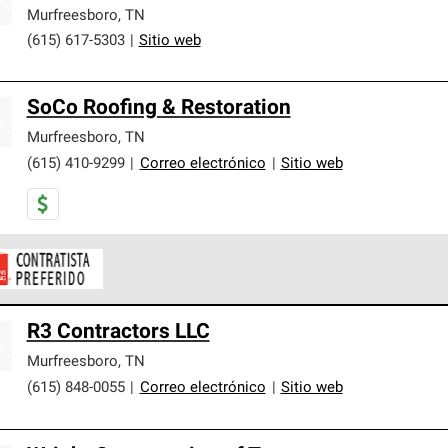
er nuestra mejor garantía de sistemas de techos.
Murfreesboro
,
TN
(615) 617-5303
|
Sitio web
SoCo Roofing & Restoration
Murfreesboro
,
TN
(615) 410-9299
|
Correo electrónico
|
Sitio web
ontratistas Preferenciales de Owens Corning son parte de una r
R3 Contractors LLC
en con altos estándares y requisitos estrictos de profesionalism
Murfreesboro
,
TN
(615) 848-0055
|
Correo electrónico
|
Sitio web