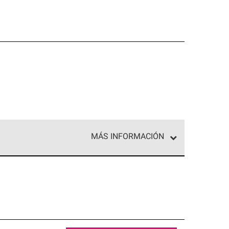
MÁS INFORMACIÓN
ed exclusiva de profesionales de techos que
o y confiabilidad.