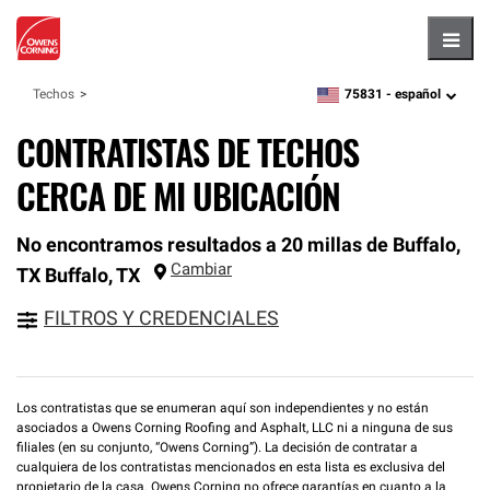
Hambu
75831 -
español
Techos
zipcode,
language
CONTRATISTAS DE TECHOS
CERCA DE MI UBICACIÓN
No encontramos resultados a 20 millas de Buffalo,
Cambiar
TX
Buffalo
,
TX
FILTROS Y CREDENCIALES
Los contratistas que se enumeran aquí son independientes y no están
asociados a Owens Corning Roofing and Asphalt, LLC ni a ninguna de sus
filiales (en su conjunto, “Owens Corning”). La decisión de contratar a
cualquiera de los contratistas mencionados en esta lista es exclusiva del
propietario de la casa. Owens Corning no ofrece garantías en cuanto a la