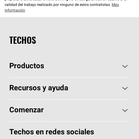
calidad del trabajo realizado por ninguno de estos contratistas.
Más
información
TECHOS
Productos
Elija sus tejas
Recursos y ayuda
Encuentre un contratista
Aspectos básicos sobre techos
Comenzar
Total Protection Roofing
System®
Herramientas de diseño y color
Llame al 1-800-GET
-
PINK®
Techos en redes sociales
Componentes para techos