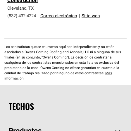
Construction
que cumplen con altos estándares y requisitos estrictos
de profesionalismo y confiabilidad.
Cleveland
,
TX
(832) 432-4224
|
Correo electrónico
|
Sitio web
Los contratistas que se enumeran aquí son independientes y no están
asociados a Owens Corning Roofing and Asphalt, LLC ni a ninguna de sus
filiales (en su conjunto, “Owens Corning”). La decisión de contratar a
cualquiera de los contratistas mencionados en esta lista es exclusiva del
propietario de la casa. Owens Corning no ofrece garantías en cuanto a la
calidad del trabajo realizado por ninguno de estos contratistas.
Más
información
TECHOS