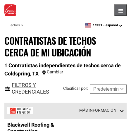
Hambu
77331 -
español
Techos
zipcode,
language
CONTRATISTAS DE TECHOS
CERCA DE MI UBICACIÓN
1 Contratistas independientes de techos cerca de
Cambiar
Coldspring
,
TX
FILTROS Y
Clasificar por
:
CREDENCIALES
MÁS INFORMACIÓN
Los Contratistas Preferenciales de Owens Corning son
Blackwell Roofing &
parte de una red exclusiva de profesionales de techos