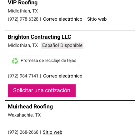
VIP Roofing
Midlothian
,
TX
(972) 978-6328
|
Correo electrónico
|
Sitio web
Brighton Contracting LLC
Midlothian
,
TX
Español Disponible
Promesa de reciclaje de tejas
(972) 984-7141
|
Correo electrónico
Solicitar una cotización
Muirhead Roofing
Waxahachie
,
TX
(972) 268-2668
|
Sitio web