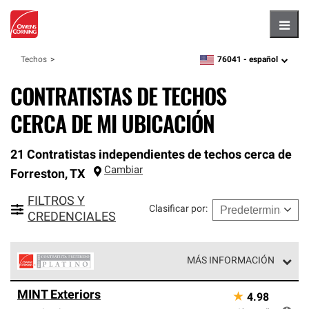
Hambu
76041 -
español
Techos
zipcode,
language
CONTRATISTAS DE TECHOS
CERCA DE MI UBICACIÓN
21 Contratistas independientes de techos cerca de
Cambiar
Forreston
,
TX
FILTROS Y
Clasificar por
:
CREDENCIALES
MÁS INFORMACIÓN
Los Contratistas Preferenciales Platinum de Owens
MINT Exteriors
★
4.98
Corning constituyen el nivel superior de nuestra red