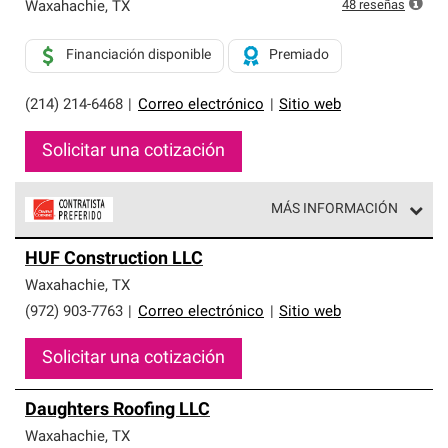
exclusiva y cumplen con estándares estrictos de
48
reseñas
Waxahachie
,
TX
profesionalismo, confiabilidad y destreza incomparable.
Solo ellos pueden ofrecer nuestra mejor garantía de
Financiación disponible
Premiado
sistemas de techos.
(214) 214-6468
|
Correo electrónico
|
Sitio web
Solicitar una cotización
MÁS INFORMACIÓN
Los Contratistas Preferenciales de Owens Corning son
HUF Construction LLC
parte de una red exclusiva de profesionales de techos
que cumplen con altos estándares y requisitos estrictos
Waxahachie
,
TX
de profesionalismo y confiabilidad.
(972) 903-7763
|
Correo electrónico
|
Sitio web
Solicitar una cotización
Daughters Roofing LLC
Waxahachie
,
TX