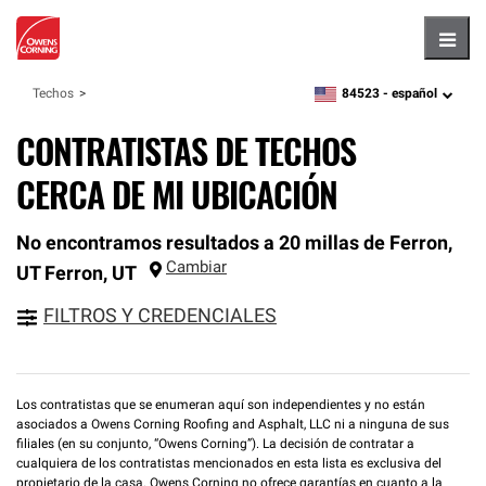
Hambu
84523 -
español
Techos
zipcode,
language
CONTRATISTAS DE TECHOS
CERCA DE MI UBICACIÓN
No encontramos resultados a 20 millas de Ferron,
Cambiar
UT
Ferron
,
UT
FILTROS Y CREDENCIALES
Los contratistas que se enumeran aquí son independientes y no están
asociados a Owens Corning Roofing and Asphalt, LLC ni a ninguna de sus
filiales (en su conjunto, “Owens Corning”). La decisión de contratar a
cualquiera de los contratistas mencionados en esta lista es exclusiva del
propietario de la casa. Owens Corning no ofrece garantías en cuanto a la