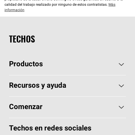
calidad del trabajo realizado por ninguno de estos contratistas.
Más
información
TECHOS
Productos
Elija sus tejas
Recursos y ayuda
Encuentre un contratista
Aspectos básicos sobre techos
Comenzar
Total Protection Roofing
System®
Herramientas de diseño y color
Llame al 1-800-GET
-
PINK®
Techos en redes sociales
Componentes para techos