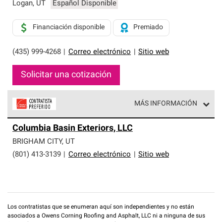
exclusiva y cumplen con estándares estrictos de
Logan
,
UT
Español Disponible
profesionalismo, confiabilidad y destreza incomparable.
Solo ellos pueden ofrecer nuestra mejor garantía de
Financiación disponible
Premiado
sistemas de techos.
(435) 999-4268
|
Correo electrónico
|
Sitio web
Solicitar una cotización
MÁS INFORMACIÓN
Los Contratistas Preferenciales de Owens Corning son
Columbia Basin Exteriors, LLC
parte de una red exclusiva de profesionales de techos
que cumplen con altos estándares y requisitos estrictos
BRIGHAM CITY
,
UT
de profesionalismo y confiabilidad.
(801) 413-3139
|
Correo electrónico
|
Sitio web
Los contratistas que se enumeran aquí son independientes y no están
asociados a Owens Corning Roofing and Asphalt, LLC ni a ninguna de sus