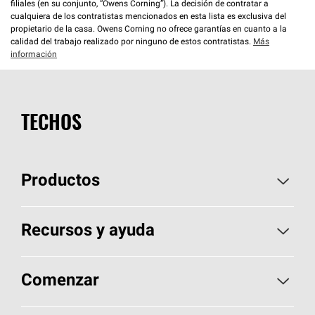
filiales (en su conjunto, “Owens Corning”). La decisión de contratar a
cualquiera de los contratistas mencionados en esta lista es exclusiva del
propietario de la casa. Owens Corning no ofrece garantías en cuanto a la
calidad del trabajo realizado por ninguno de estos contratistas.
Más
información
TECHOS
Productos
Elija sus tejas
Recursos y ayuda
Encuentre un contratista
Aspectos básicos sobre techos
Comenzar
Total Protection Roofing
System®
Herramientas de diseño y color