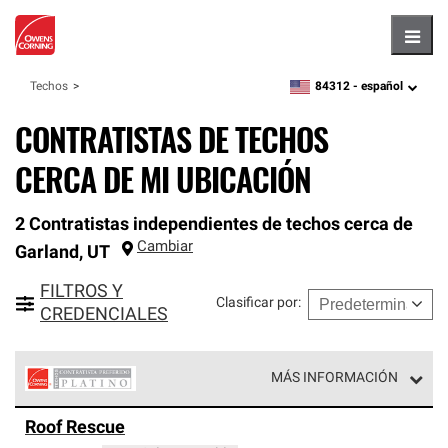
Hambu
84312 -
español
Techos
zipcode,
language
CONTRATISTAS DE TECHOS
CERCA DE MI UBICACIÓN
2 Contratistas independientes de techos cerca de
Cambiar
Garland
,
UT
FILTROS Y
Clasificar por
:
CREDENCIALES
MÁS INFORMACIÓN
Los Contratistas Preferenciales Platinum de Owens
Roof Rescue
Corning constituyen el nivel superior de nuestra red