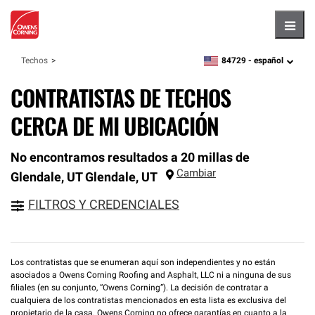
Hambu
84729 -
español
Techos
zipcode,
language
CONTRATISTAS DE TECHOS
CERCA DE MI UBICACIÓN
No encontramos resultados a 20 millas de
Cambiar
Glendale, UT
Glendale
,
UT
FILTROS Y CREDENCIALES
Los contratistas que se enumeran aquí son independientes y no están
asociados a Owens Corning Roofing and Asphalt, LLC ni a ninguna de sus
filiales (en su conjunto, “Owens Corning”). La decisión de contratar a
cualquiera de los contratistas mencionados en esta lista es exclusiva del
propietario de la casa. Owens Corning no ofrece garantías en cuanto a la