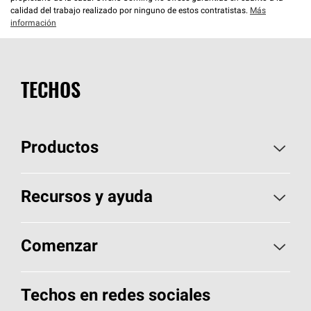
calidad del trabajo realizado por ninguno de estos contratistas.
Más
información
TECHOS
Productos
Elija sus tejas
Recursos y ayuda
Encuentre un contratista
Aspectos básicos sobre techos
Comenzar
Total Protection Roofing
System®
Herramientas de diseño y color
Llame al 1-800-GET
-
PINK®
Techos en redes sociales
Componentes para techos