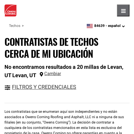
Hambu
84639 -
español
Techos
zipcode,
language
CONTRATISTAS DE TECHOS
CERCA DE MI UBICACIÓN
No encontramos resultados a 20 millas de Levan,
Cambiar
UT
Levan
,
UT
FILTROS Y CREDENCIALES
Los contratistas que se enumeran aquí son independientes y no están
asociados a Owens Corning Roofing and Asphalt, LLC ni a ninguna de sus
filiales (en su conjunto, “Owens Corning”). La decisión de contratar a
cualquiera de los contratistas mencionados en esta lista es exclusiva del
propietario de la casa. Owens Corning no ofrece garantías en cuanto a la