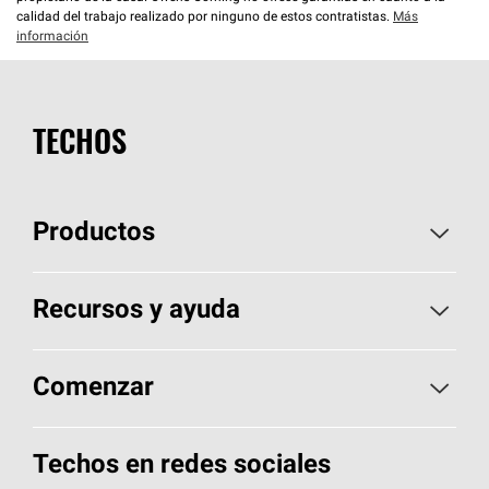
calidad del trabajo realizado por ninguno de estos contratistas.
Más
información
TECHOS
Productos
Elija sus tejas
Recursos y ayuda
Encuentre un contratista
Aspectos básicos sobre techos
Comenzar
Total Protection Roofing
System®
Herramientas de diseño y color
Llame al 1-800-GET
-
PINK®
Techos en redes sociales
Componentes para techos