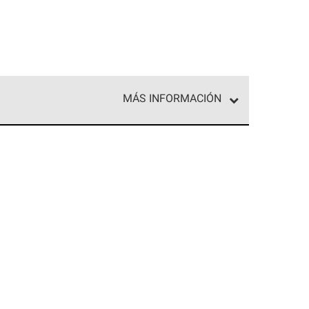
MÁS INFORMACIÓN
ed exclusiva de profesionales de techos que
o y confiabilidad.