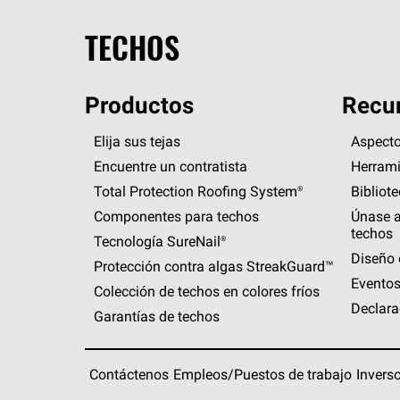
TECHOS
Productos
Recur
Elija sus tejas
Aspecto
Encuentre un contratista
Herrami
Total Protection Roofing
System®
Bibliot
Componentes para techos
Únase a
techos
Tecnología
SureNail®
Diseño 
Protección contra algas
StreakGuard™
Eventos
Colección de techos en colores fríos
Declara
Garantías de techos
Contáctenos
Empleos/Puestos de trabajo
Invers