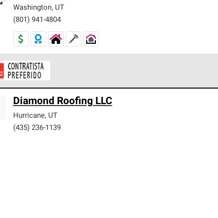
er nuestra mejor garantía de sistemas de techos.
Washington
,
UT
(801) 941-4804
ontratistas Preferenciales de Owens Corning son parte de una r
Diamond Roofing LLC
en con altos estándares y requisitos estrictos de profesionalism
Hurricane
,
UT
(435) 236-1139