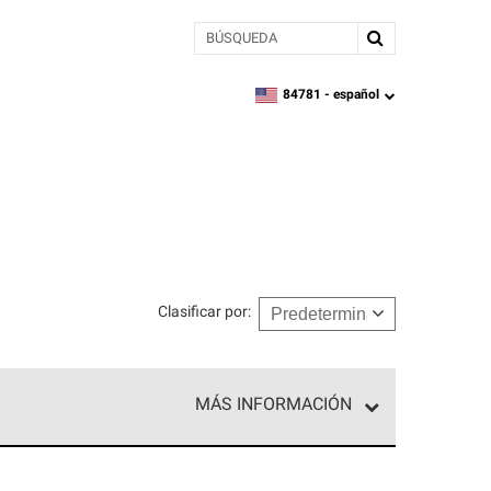
BÚSQUEDA
84781 -
español
zipcode,
language
Clasificar por
:
MÁS INFORMACIÓN
n el nivel superior de nuestra red exclusiva y
y destreza incomparable. Solo ellos pueden