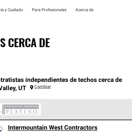
ía y Cuidado
Para Profesionales
Acerca de
S CERCA DE
tratistas independientes de techos cerca de
Cambiar
Valley
,
UT
ontratistas Preferenciales Platinum de Owens Corning constituye
Intermountain West Contractors
en con estándares estrictos de profesionalismo, confiabilidad 