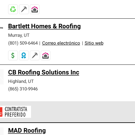
Bartlett Homes & Roofing
Murray
,
UT
(801) 509-6464
|
Correo electrónico
|
Sitio web
CB Roofing Solutions Inc
Highland
,
UT
(865) 310-9946
ontratistas Preferenciales de Owens Corning son parte de una r
MAD Roofing
en con altos estándares y requisitos estrictos de profesionalism