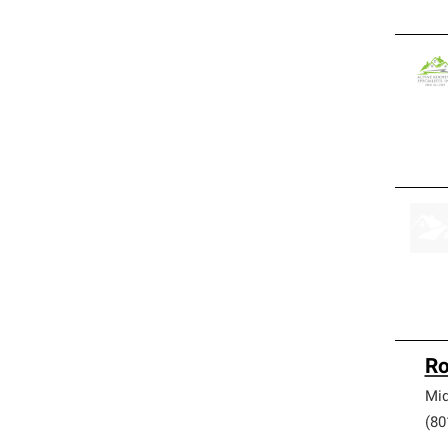
Ro
Mid
(80