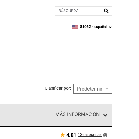
BÚSQUEDA
84062 -
español
zipcode,
language
Clasificar por
:
MÁS INFORMACIÓN
n el nivel superior de nuestra red exclusiva y
y destreza incomparable. Solo ellos pueden
★
1365
reseñas
4.81