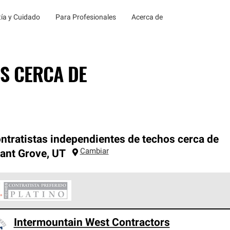
ía y Cuidado
Para Profesionales
Acerca de
S CERCA DE
ntratistas independientes de techos cerca de
Cambiar
ant Grove
,
UT
ontratistas Preferenciales Platinum de Owens Corning constituye
Intermountain West Contractors
en con estándares estrictos de profesionalismo, confiabilidad 