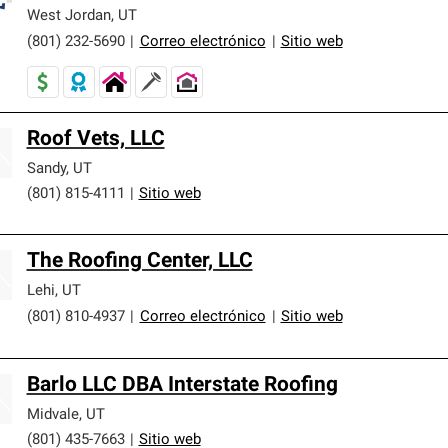
er nuestra mejor garantía de sistemas de techos.
West Jordan
,
UT
(801) 232-5690
|
Correo electrónico
|
Sitio web
Roof Vets, LLC
Sandy
,
UT
(801) 815-4111
|
Sitio web
The Roofing Center, LLC
Lehi
,
UT
(801) 810-4937
|
Correo electrónico
|
Sitio web
Barlo LLC DBA Interstate Roofing
Midvale
,
UT
(801) 435-7663
|
Sitio web