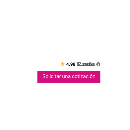
★
52
reseñas
4.98
Solicitar una cotización