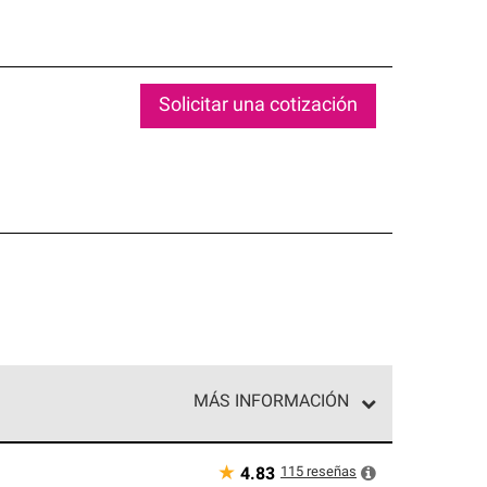
Solicitar una cotización
MÁS INFORMACIÓN
ed exclusiva de profesionales de techos que
o y confiabilidad.
★
115
reseñas
4.83