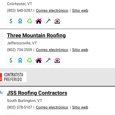
er nuestra mejor garantía de sistemas de techos.
Colchester
,
VT
(802) 540-0287
|
Correo electrónico
|
Sitio web
Three Mountain Roofing
Jeffersonville
,
VT
(802) 734-2559
|
Correo electrónico
|
Sitio web
ontratistas Preferenciales de Owens Corning son parte de una r
JSS Roofing Contractors
en con altos estándares y requisitos estrictos de profesionalism
South Burlington
,
VT
(802) 578-5107
|
Correo electrónico
|
Sitio web