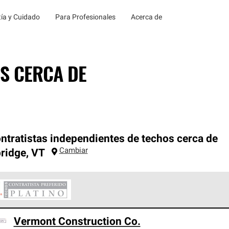
ía y Cuidado
Para Profesionales
Acerca de
S CERCA DE
ntratistas independientes de techos cerca de
Cambiar
ridge
,
VT
ontratistas Preferenciales Platinum de Owens Corning constituye
Vermont Construction Co.
en con estándares estrictos de profesionalismo, confiabilidad 