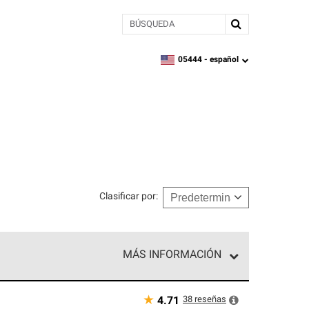
BÚSQUEDA
05444 -
español
zipcode,
language
Clasificar por
:
MÁS INFORMACIÓN
n el nivel superior de nuestra red exclusiva y
y destreza incomparable. Solo ellos pueden
★
38
reseñas
4.71