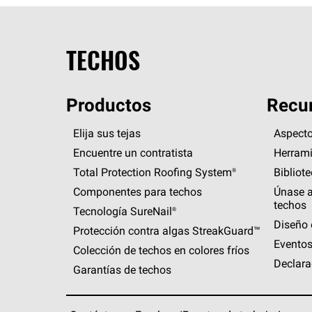
TECHOS
Productos
Recur
Elija sus tejas
Aspecto
Encuentre un contratista
Herrami
Total Protection Roofing
System®
Bibliot
Componentes para techos
Únase a
techos
Tecnología
SureNail®
Diseño 
Protección contra algas
StreakGuard™
Eventos
Colección de techos en colores fríos
Declara
Garantías de techos