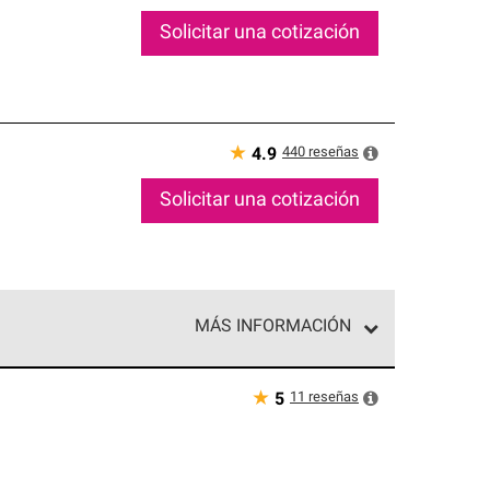
Solicitar una cotización
★
440
reseñas
4.9
Solicitar una cotización
MÁS INFORMACIÓN
ed exclusiva de profesionales de techos que
o y confiabilidad.
★
11
reseñas
5