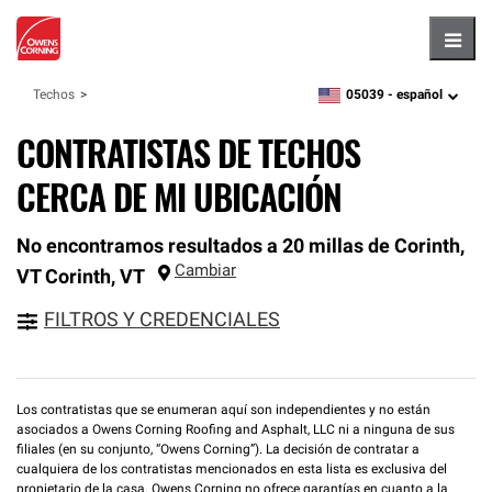
Hambu
05039 -
español
Techos
zipcode,
language
CONTRATISTAS DE TECHOS
CERCA DE MI UBICACIÓN
No encontramos resultados a 20 millas de Corinth,
Cambiar
VT
Corinth
,
VT
FILTROS Y CREDENCIALES
Los contratistas que se enumeran aquí son independientes y no están
asociados a Owens Corning Roofing and Asphalt, LLC ni a ninguna de sus
filiales (en su conjunto, “Owens Corning”). La decisión de contratar a
cualquiera de los contratistas mencionados en esta lista es exclusiva del
propietario de la casa. Owens Corning no ofrece garantías en cuanto a la