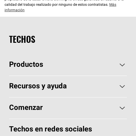
calidad del trabajo realizado por ninguno de estos contratistas.
Más
información
TECHOS
Productos
Elija sus tejas
Recursos y ayuda
Encuentre un contratista
Aspectos básicos sobre techos
Comenzar
Total Protection Roofing
System®
Herramientas de diseño y color
Llame al 1-800-GET
-
PINK®
Techos en redes sociales
Componentes para techos