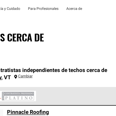
ía y Cuidado
Para Profesionales
Acerca de
S CERCA DE
tratistas independientes de techos cerca de
Cambiar
y
,
VT
ontratistas Preferenciales Platinum de Owens Corning constituye
Pinnacle Roofing
en con estándares estrictos de profesionalismo, confiabilidad 