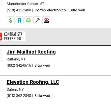
er nuestra mejor garantía de sistemas de techos.
Manchester Center
,
VT
(518) 435-2400
|
Correo electrónico
|
Sitio web
ontratistas Preferenciales de Owens Corning son parte de una r
Jim Mailhiot Roofing
en con altos estándares y requisitos estrictos de profesionalism
Rutland
,
VT
(802) 342-0616
|
Sitio web
Elevation Roofing, LLC
Salem
,
NY
(518) 362-2848
|
Sitio web