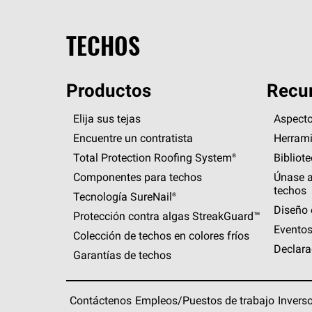
TECHOS
Productos
Recur
Elija sus tejas
Aspecto
Encuentre un contratista
Herrami
Total Protection Roofing
System®
Bibliot
Componentes para techos
Únase a
techos
Tecnología
SureNail®
Diseño 
Protección contra algas
StreakGuard™
Eventos
Colección de techos en colores fríos
Declara
Garantías de techos
Contáctenos
Empleos/Puestos de trabajo
Invers