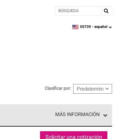
BÚSQUEDA
05739 -
español
zipcode,
language
Clasificar por
:
MÁS INFORMACIÓN
n el nivel superior de nuestra red exclusiva y
y destreza incomparable. Solo ellos pueden
Solicitar una cotización