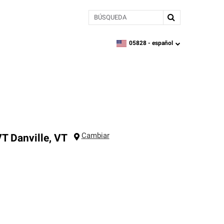
BÚSQUEDA
05828 -
español
zipcode,
language
Cambiar
VT
Danville
,
VT