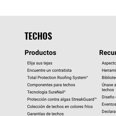
TECHOS
Productos
Recur
Elija sus tejas
Aspecto
Encuentre un contratista
Herrami
Total Protection Roofing
System®
Bibliot
Componentes para techos
Únase a
techos
Tecnología
SureNail®
Diseño 
Protección contra algas
StreakGuard™
Eventos
Colección de techos en colores fríos
Declara
Garantías de techos