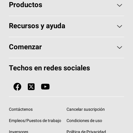
Productos
Elija sus tejas
Recursos y ayuda
Encuentre un contratista
Aspectos básicos sobre techos
Comenzar
Total Protection Roofing
System®
Herramientas de diseño y color
Llame al 1-800-GET
-
PINK®
Techos en redes sociales
Componentes para techos
Biblioteca de documentos
Contratistas de techos por ubicación
Tecnología
SureNail®
Únase a la red de contratistas de techos
Encuentre una tienda o encuentre un
Protección contra algas
StreakGuard™
distribuidor
Diseño en el techo
Contáctenos
Cancelar suscripción
Colección de techos en colores fríos
Financiamiento de techos
Empleos/Puestos de trabajo
Condiciones de uso
Eventos para contratistas
Garantías de techos
Inversores
Política de Privacidad