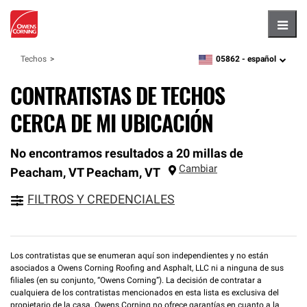
Hambu
05862 -
español
Techos
zipcode,
language
CONTRATISTAS DE TECHOS
CERCA DE MI UBICACIÓN
No encontramos resultados a 20 millas de
Cambiar
Peacham, VT
Peacham
,
VT
FILTROS Y CREDENCIALES
Los contratistas que se enumeran aquí son independientes y no están
asociados a Owens Corning Roofing and Asphalt, LLC ni a ninguna de sus
filiales (en su conjunto, “Owens Corning”). La decisión de contratar a
cualquiera de los contratistas mencionados en esta lista es exclusiva del
propietario de la casa. Owens Corning no ofrece garantías en cuanto a la