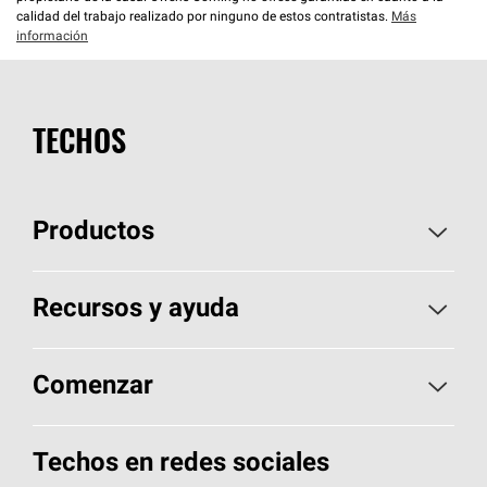
calidad del trabajo realizado por ninguno de estos contratistas.
Más
información
TECHOS
Productos
Elija sus tejas
Recursos y ayuda
Encuentre un contratista
Aspectos básicos sobre techos
Comenzar
Total Protection Roofing
System®
Herramientas de diseño y color
Llame al 1-800-GET
-
PINK®
Techos en redes sociales
Componentes para techos