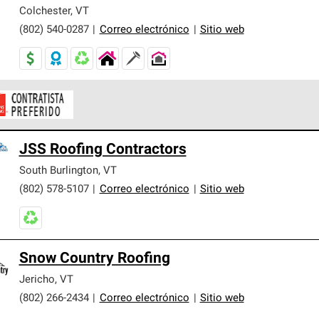
er nuestra mejor garantía de sistemas de techos.
Colchester
,
VT
(802) 540-0287
|
Correo electrónico
|
Sitio web
ontratistas Preferenciales de Owens Corning son parte de una r
JSS Roofing Contractors
en con altos estándares y requisitos estrictos de profesionalism
South Burlington
,
VT
(802) 578-5107
|
Correo electrónico
|
Sitio web
Snow Country Roofing
Jericho
,
VT
(802) 266-2434
|
Correo electrónico
|
Sitio web