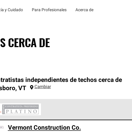
ía y Cuidado
Para Profesionales
Acerca de
S CERCA DE
tratistas independientes de techos cerca de
Cambiar
sboro
,
VT
ontratistas Preferenciales Platinum de Owens Corning constituye
Vermont Construction Co.
en con estándares estrictos de profesionalismo, confiabilidad 