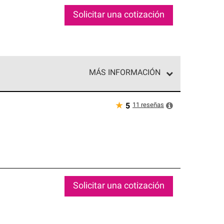
Solicitar una cotización
MÁS INFORMACIÓN
ed exclusiva de profesionales de techos que
o y confiabilidad.
★
11
reseñas
5
Solicitar una cotización