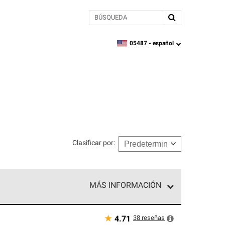
BÚSQUEDA
05487 -
español
zipcode,
language
Clasificar por
:
MÁS INFORMACIÓN
n el nivel superior de nuestra red exclusiva y
y destreza incomparable. Solo ellos pueden
★
38
reseñas
4.71