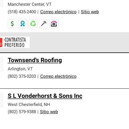
er nuestra mejor garantía de sistemas de techos.
Manchester Center
,
VT
(518) 435-2400
|
Correo electrónico
|
Sitio web
ontratistas Preferenciales de Owens Corning son parte de una r
Townsend's Roofing
en con altos estándares y requisitos estrictos de profesionalism
Arlington
,
VT
(802) 375-0203
|
Correo electrónico
S L Vonderhorst & Sons Inc
West Chesterfield
,
NH
(802) 579-9388
|
Sitio web