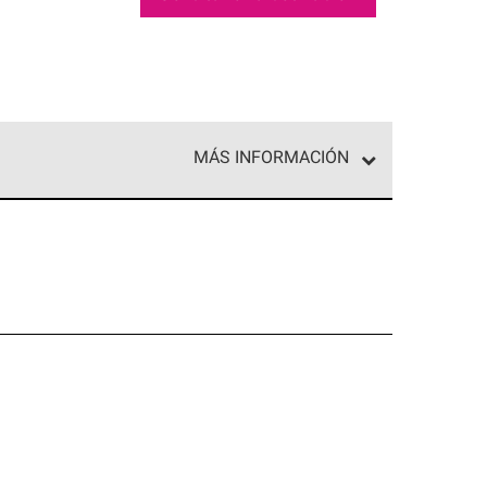
MÁS INFORMACIÓN
ed exclusiva de profesionales de techos que
o y confiabilidad.