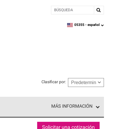
BÚSQUEDA
05355 -
español
zipcode,
language
Clasificar por
:
MÁS INFORMACIÓN
n el nivel superior de nuestra red exclusiva y
y destreza incomparable. Solo ellos pueden
Solicitar una cotización