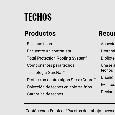
TECHOS
Productos
Recur
Elija sus tejas
Aspecto
Encuentre un contratista
Herrami
Total Protection Roofing
System®
Bibliot
Componentes para techos
Únase a
techos
Tecnología
SureNail®
Diseño 
Protección contra algas
StreakGuard™
Eventos
Colección de techos en colores fríos
Declara
Garantías de techos
Contáctenos
Empleos/Puestos de trabajo
Invers