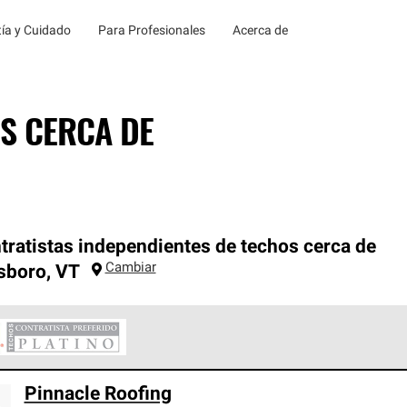
ía y Cuidado
Para Profesionales
Acerca de
S CERCA DE
tratistas independientes de techos cerca de
Cambiar
sboro
,
VT
ontratistas Preferenciales Platinum de Owens Corning constituye
Pinnacle Roofing
en con estándares estrictos de profesionalismo, confiabilidad 