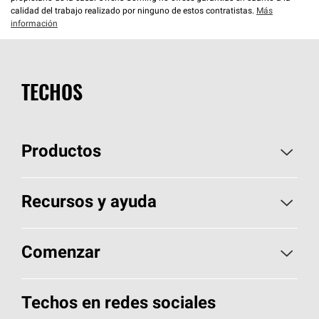
calidad del trabajo realizado por ninguno de estos contratistas.
Más
información
TECHOS
Productos
Elija sus tejas
Recursos y ayuda
Encuentre un contratista
Aspectos básicos sobre techos
Comenzar
Total Protection Roofing
System®
Herramientas de diseño y color
Llame al 1-800-GET
-
PINK®
Techos en redes sociales
Componentes para techos