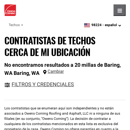
Hambu
98224 -
español
Techos
zipcode,
language
CONTRATISTAS DE TECHOS
CERCA DE MI UBICACIÓN
No encontramos resultados a 20 millas de Baring,
Cambiar
WA
Baring
,
WA
FILTROS Y CREDENCIALES
Los contratistas que se enumeran aquí son independientes y no están
asociados a Owens Corning Roofing and Asphalt, LLC ni a ninguna de sus
filiales (en su conjunto, “Owens Corning”). La decisión de contratar a
cualquiera de los contratistas mencionados en esta lista es exclusiva del
propietario de la casa. Owens Corning no ofrece garantías en cuanto a la