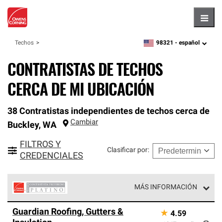
Hambu
98321 -
español
Techos
zipcode,
language
CONTRATISTAS DE TECHOS
CERCA DE MI UBICACIÓN
38 Contratistas independientes de techos cerca de
Cambiar
Buckley
,
WA
FILTROS Y
Clasificar por
:
CREDENCIALES
MÁS INFORMACIÓN
Los Contratistas Preferenciales Platinum de Owens
Guardian Roofing, Gutters &
★
4.59
Corning constituyen el nivel superior de nuestra red