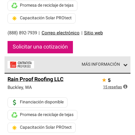
Promesa de reciclaje de tejas
Capacitación Solar PROtect
(888) 892-7939
|
Correo electrónico
|
Sitio web
Solicitar una cotización
MÁS INFORMACIÓN
Los Contratistas Preferenciales de Owens Corning son
Rain Proof Roofing LLC
★
5
parte de una red exclusiva de profesionales de techos
que cumplen con altos estándares y requisitos estrictos
15
reseñas
Buckley
,
WA
de profesionalismo y confiabilidad.
Financiación disponible
Promesa de reciclaje de tejas
Capacitación Solar PROtect