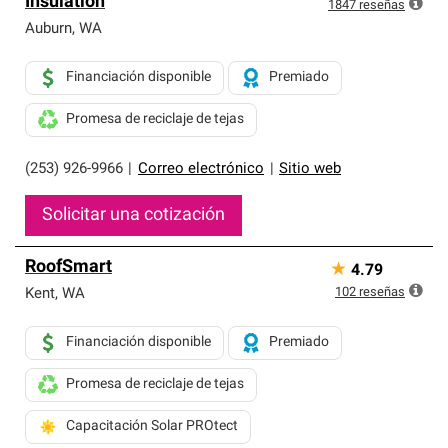
Insulation
exclusiva y cumplen con estándares estrictos de
1847
reseñas
profesionalismo, confiabilidad y destreza incomparable.
Auburn
,
WA
Solo ellos pueden ofrecer nuestra mejor garantía de
sistemas de techos.
Financiación disponible
Premiado
Promesa de reciclaje de tejas
(253) 926-9966
|
Correo electrónico
|
Sitio web
Solicitar una cotización
RoofSmart
★
4.79
102
reseñas
Kent
,
WA
Financiación disponible
Premiado
Promesa de reciclaje de tejas
Capacitación Solar PROtect