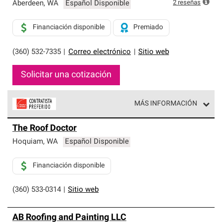
exclusiva y cumplen con estándares estrictos de
2
reseñas
Aberdeen
,
WA
Español Disponible
profesionalismo, confiabilidad y destreza incomparable.
Solo ellos pueden ofrecer nuestra mejor garantía de
Financiación disponible
Premiado
sistemas de techos.
(360) 532-7335
|
Correo electrónico
|
Sitio web
Solicitar una cotización
MÁS INFORMACIÓN
Los Contratistas Preferenciales de Owens Corning son
The Roof Doctor
parte de una red exclusiva de profesionales de techos
que cumplen con altos estándares y requisitos estrictos
Hoquiam
,
WA
Español Disponible
de profesionalismo y confiabilidad.
Financiación disponible
(360) 533-0314
|
Sitio web
AB Roofing and Painting LLC