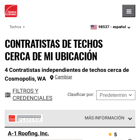
Hambu
98537 -
español
Techos
zipcode,
language
CONTRATISTAS DE TECHOS
CERCA DE MI UBICACIÓN
4 Contratistas independientes de techos cerca de
Cambiar
Cosmopolis
,
WA
FILTROS Y
Clasificar por
:
CREDENCIALES
MÁS INFORMACIÓN
Los Contratistas Preferenciales Platinum de Owens
A-1 Roofing, Inc.
★
5
Corning constituyen el nivel superior de nuestra red