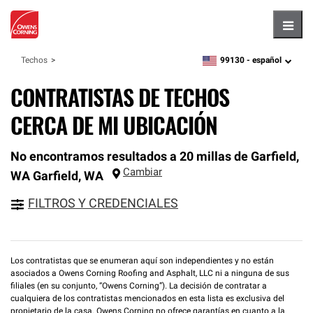
Hambu
99130 -
español
Techos
zipcode,
language
CONTRATISTAS DE TECHOS
CERCA DE MI UBICACIÓN
No encontramos resultados a 20 millas de Garfield,
Cambiar
WA
Garfield
,
WA
FILTROS Y CREDENCIALES
Los contratistas que se enumeran aquí son independientes y no están
asociados a Owens Corning Roofing and Asphalt, LLC ni a ninguna de sus
filiales (en su conjunto, “Owens Corning”). La decisión de contratar a
cualquiera de los contratistas mencionados en esta lista es exclusiva del
propietario de la casa. Owens Corning no ofrece garantías en cuanto a la