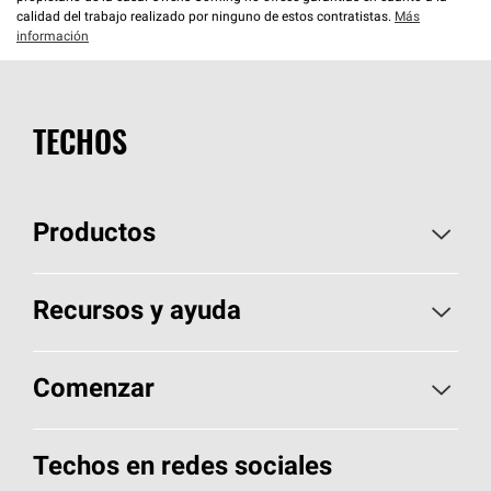
calidad del trabajo realizado por ninguno de estos contratistas.
Más
información
TECHOS
Productos
Elija sus tejas
Recursos y ayuda
Encuentre un contratista
Aspectos básicos sobre techos
Comenzar
Total Protection Roofing
System®
Herramientas de diseño y color
Llame al 1-800-GET
-
PINK®
Techos en redes sociales
Componentes para techos