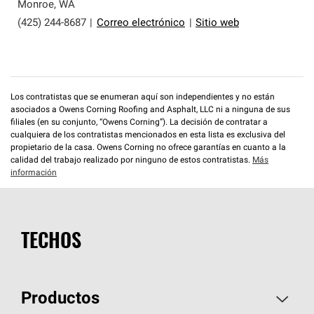
que cumplen con altos estándares y requisitos estrictos
Monroe
,
WA
de profesionalismo y confiabilidad.
(425) 244-8687
|
Correo electrónico
|
Sitio web
Los contratistas que se enumeran aquí son independientes y no están
asociados a Owens Corning Roofing and Asphalt, LLC ni a ninguna de sus
filiales (en su conjunto, “Owens Corning”). La decisión de contratar a
cualquiera de los contratistas mencionados en esta lista es exclusiva del
propietario de la casa. Owens Corning no ofrece garantías en cuanto a la
calidad del trabajo realizado por ninguno de estos contratistas.
Más
información
TECHOS
Productos