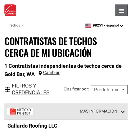
Hambu
98251 -
español
Techos
zipcode,
language
CONTRATISTAS DE TECHOS
CERCA DE MI UBICACIÓN
1 Contratistas independientes de techos cerca de
Cambiar
Gold Bar
,
WA
FILTROS Y
Clasificar por
:
CREDENCIALES
MÁS INFORMACIÓN
Los Contratistas Preferenciales de Owens Corning son
Gallardo Roofing LLC
parte de una red exclusiva de profesionales de techos