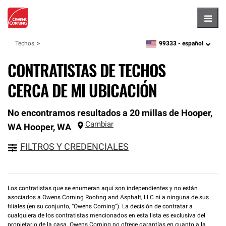
Hambu
99333 -
español
Techos
zipcode,
language
CONTRATISTAS DE TECHOS
CERCA DE MI UBICACIÓN
No encontramos resultados a 20 millas de Hooper,
Cambiar
WA
Hooper
,
WA
FILTROS Y CREDENCIALES
Los contratistas que se enumeran aquí son independientes y no están
asociados a Owens Corning Roofing and Asphalt, LLC ni a ninguna de sus
filiales (en su conjunto, “Owens Corning”). La decisión de contratar a
cualquiera de los contratistas mencionados en esta lista es exclusiva del
propietario de la casa. Owens Corning no ofrece garantías en cuanto a la