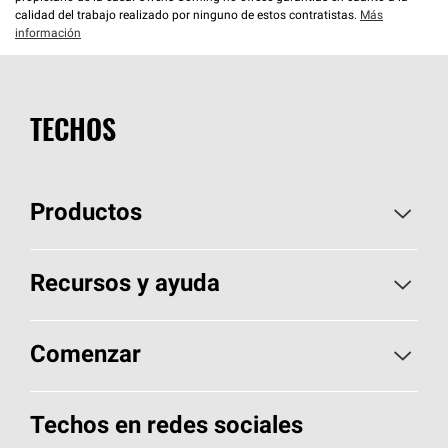
calidad del trabajo realizado por ninguno de estos contratistas.
Más
información
TECHOS
Productos
Elija sus tejas
Recursos y ayuda
Encuentre un contratista
Aspectos básicos sobre techos
Comenzar
Total Protection Roofing
System®
Herramientas de diseño y color
Llame al 1-800-GET
-
PINK®
Techos en redes sociales
Componentes para techos