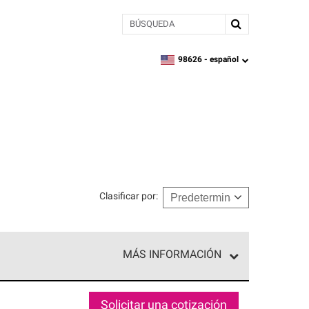
BÚSQUEDA
98626 -
español
zipcode,
language
Clasificar por
:
MÁS INFORMACIÓN
ed exclusiva de profesionales de techos que
o y confiabilidad.
Solicitar una cotización