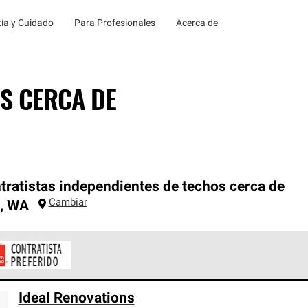
ía y Cuidado
Para Profesionales
Acerca de
S CERCA DE
tratistas independientes de techos cerca de
Cambiar
,
WA
ontratistas Preferenciales de Owens Corning son parte de una r
Ideal Renovations
en con altos estándares y requisitos estrictos de profesionalism