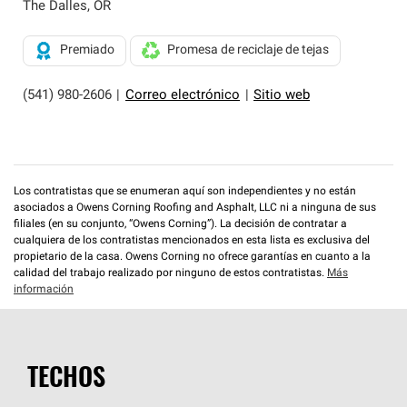
exclusiva y cumplen con estándares estrictos de
The Dalles
,
OR
profesionalismo, confiabilidad y destreza incomparable.
Solo ellos pueden ofrecer nuestra mejor garantía de
Premiado
Promesa de reciclaje de tejas
sistemas de techos.
(541) 980-2606
|
Correo electrónico
|
Sitio web
Los contratistas que se enumeran aquí son independientes y no están
asociados a Owens Corning Roofing and Asphalt, LLC ni a ninguna de sus
filiales (en su conjunto, “Owens Corning”). La decisión de contratar a
cualquiera de los contratistas mencionados en esta lista es exclusiva del
propietario de la casa. Owens Corning no ofrece garantías en cuanto a la
calidad del trabajo realizado por ninguno de estos contratistas.
Más
información
TECHOS