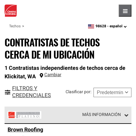
Hambu
98628 -
español
Techos
zipcode,
language
CONTRATISTAS DE TECHOS
CERCA DE MI UBICACIÓN
1 Contratistas independientes de techos cerca de
Cambiar
Klickitat
,
WA
FILTROS Y
Clasificar por
:
CREDENCIALES
MÁS INFORMACIÓN
Los Contratistas Preferenciales Platinum de Owens
Brown Roofing
Corning constituyen el nivel superior de nuestra red