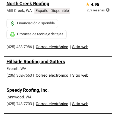
Los Contratistas Preferenciales de Owens Corning son
North Creek Roofing
★
4.95
parte de una red exclusiva de profesionales de techos
que cumplen con altos estándares y requisitos estrictos
259
reseñas
Mill Creek
,
WA
Español Disponible
de profesionalismo y confiabilidad.
Financiación disponible
Promesa de reciclaje de tejas
(425) 483-7986
|
Correo electrónico
|
Sitio web
Hillside Roofing and Gutters
Everett
,
WA
(206) 362-7663
|
Correo electrónico
|
Sitio web
Speedy Roofing, Inc.
Lynnwood
,
WA
(425) 743-7703
|
Correo electrónico
|
Sitio web