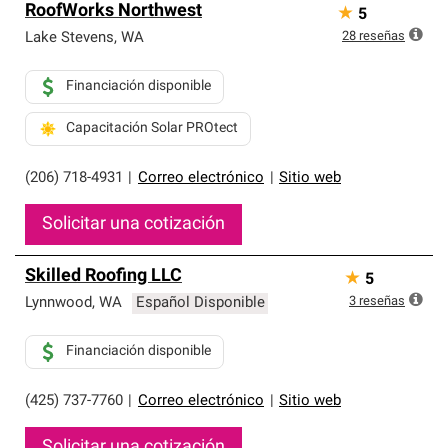
RoofWorks Northwest
★
5
28
reseñas
Lake Stevens
,
WA
Financiación disponible
Capacitación Solar PROtect
(206) 718-4931
|
Correo electrónico
|
Sitio web
Solicitar una cotización
Skilled Roofing LLC
★
5
3
reseñas
Lynnwood
,
WA
Español Disponible
Financiación disponible
(425) 737-7760
|
Correo electrónico
|
Sitio web
Solicitar una cotización