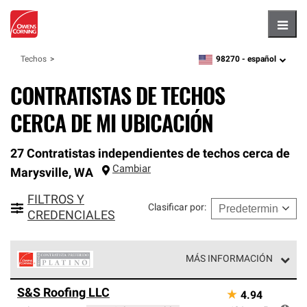
Hambu
98270 -
español
Techos
zipcode,
language
CONTRATISTAS DE TECHOS
CERCA DE MI UBICACIÓN
27 Contratistas independientes de techos cerca de
Cambiar
Marysville
,
WA
FILTROS Y
Clasificar por
:
CREDENCIALES
MÁS INFORMACIÓN
Los Contratistas Preferenciales Platinum de Owens
S&S Roofing LLC
★
4.94
Corning constituyen el nivel superior de nuestra red