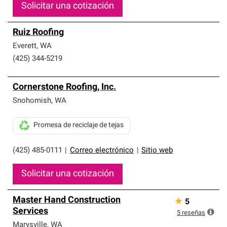
Solicitar una cotización
Ruiz Roofing
Everett
,
WA
(425) 344-5219
Cornerstone Roofing, Inc.
Snohomish
,
WA
Promesa de reciclaje de tejas
(425) 485-0111
|
Correo electrónico
|
Sitio web
Solicitar una cotización
Master Hand Construction
★
5
Services
5
reseñas
Marysville
,
WA