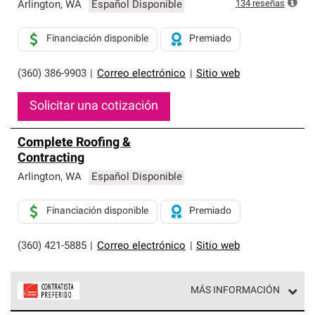
exclusiva y cumplen con estándares estrictos de
134
reseñas
Arlington
,
WA
Español Disponible
profesionalismo, confiabilidad y destreza incomparable.
Solo ellos pueden ofrecer nuestra mejor garantía de
Financiación disponible
Premiado
sistemas de techos.
(360) 386-9903
|
Correo electrónico
|
Sitio web
Solicitar una cotización
Complete Roofing &
Contracting
Arlington
,
WA
Español Disponible
Financiación disponible
Premiado
(360) 421-5885
|
Correo electrónico
|
Sitio web
MÁS INFORMACIÓN