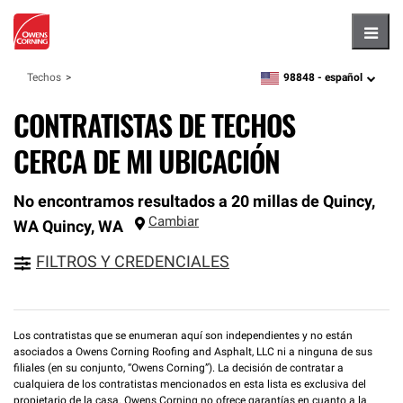
Hambu
98848 -
español
Techos
zipcode,
language
CONTRATISTAS DE TECHOS
CERCA DE MI UBICACIÓN
No encontramos resultados a 20 millas de Quincy,
Cambiar
WA
Quincy
,
WA
FILTROS Y CREDENCIALES
Los contratistas que se enumeran aquí son independientes y no están
asociados a Owens Corning Roofing and Asphalt, LLC ni a ninguna de sus
filiales (en su conjunto, “Owens Corning”). La decisión de contratar a
cualquiera de los contratistas mencionados en esta lista es exclusiva del
propietario de la casa. Owens Corning no ofrece garantías en cuanto a la