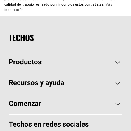
calidad del trabajo realizado por ninguno de estos contratistas.
Más
información
TECHOS
Productos
Elija sus tejas
Recursos y ayuda
Encuentre un contratista
Aspectos básicos sobre techos
Comenzar
Total Protection Roofing
System®
Herramientas de diseño y color
Llame al 1-800-GET
-
PINK®
Techos en redes sociales
Componentes para techos