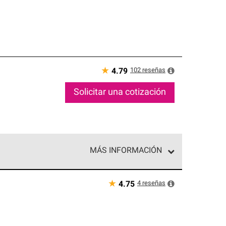
★
102
reseñas
4.79
Solicitar una cotización
MÁS INFORMACIÓN
ed exclusiva de profesionales de techos que
o y confiabilidad.
★
4
reseñas
4.75