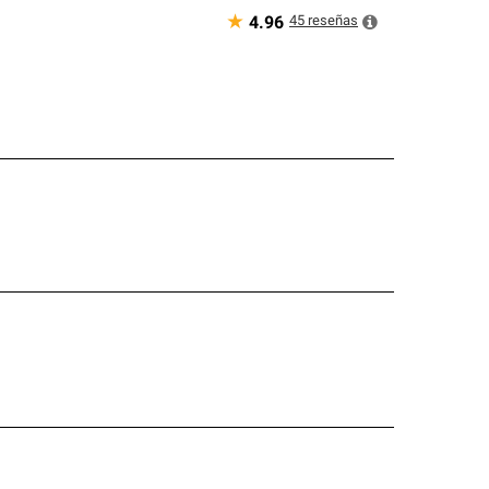
★
45
reseñas
4.96