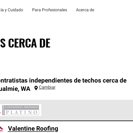
ía y Cuidado
Para Profesionales
Acerca de
S CERCA DE
ntratistas independientes de techos cerca de
Cambiar
ualmie
,
WA
ontratistas Preferenciales Platinum de Owens Corning constituye
Valentine Roofing
en con estándares estrictos de profesionalismo, confiabilidad 