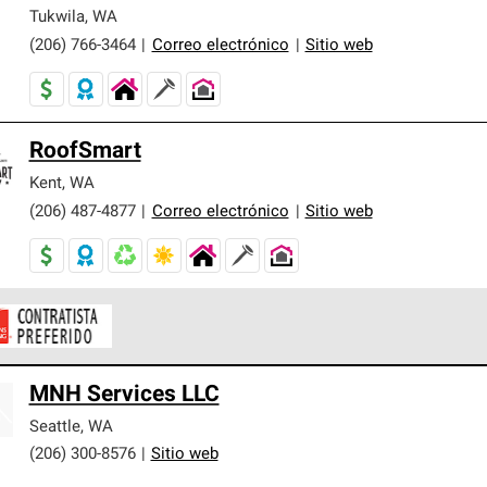
er nuestra mejor garantía de sistemas de techos.
Tukwila
,
WA
(206) 766-3464
|
Correo electrónico
|
Sitio web
RoofSmart
Kent
,
WA
(206) 487-4877
|
Correo electrónico
|
Sitio web
ontratistas Preferenciales de Owens Corning son parte de una r
MNH Services LLC
en con altos estándares y requisitos estrictos de profesionalism
Seattle
,
WA
(206) 300-8576
|
Sitio web