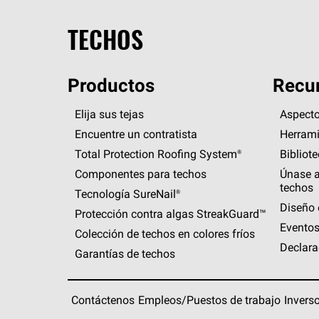
TECHOS
Productos
Recur
Elija sus tejas
Aspecto
Encuentre un contratista
Herrami
Total Protection Roofing
System®
Bibliot
Componentes para techos
Únase a
techos
Tecnología
SureNail®
Diseño 
Protección contra algas
StreakGuard™
Eventos
Colección de techos en colores fríos
Declara
Garantías de techos
Contáctenos
Empleos/Puestos de trabajo
Invers