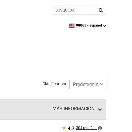
BÚSQUEDA
98065 -
español
zipcode,
language
Clasificar por
:
MÁS INFORMACIÓN
n el nivel superior de nuestra red exclusiva y
y destreza incomparable. Solo ellos pueden
★
304
reseñas
4.7