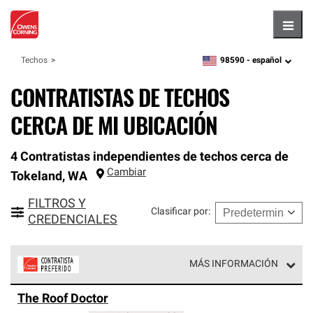
Hambu
98590 -
español
Techos
zipcode,
language
CONTRATISTAS DE TECHOS
CERCA DE MI UBICACIÓN
4 Contratistas independientes de techos cerca de
Cambiar
Tokeland
,
WA
FILTROS Y
Clasificar por
:
CREDENCIALES
MÁS INFORMACIÓN
Los Contratistas Preferenciales de Owens Corning son
The Roof Doctor
parte de una red exclusiva de profesionales de techos