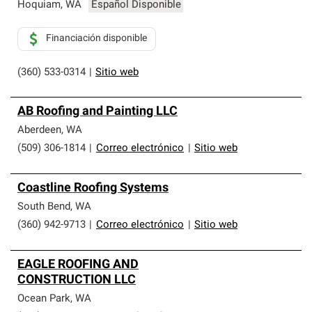
que cumplen con altos estándares y requisitos estrictos
Hoquiam
,
WA
Español Disponible
de profesionalismo y confiabilidad.
Financiación disponible
(360) 533-0314
|
Sitio web
AB Roofing and Painting LLC
Aberdeen
,
WA
(509) 306-1814
|
Correo electrónico
|
Sitio web
Coastline Roofing Systems
South Bend
,
WA
(360) 942-9713
|
Correo electrónico
|
Sitio web
EAGLE ROOFING AND
CONSTRUCTION LLC
Ocean Park
,
WA