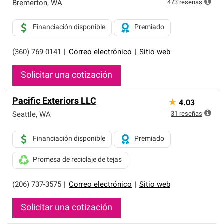
exclusiva y cumplen con estándares estrictos de
473
reseñas
Bremerton
,
WA
profesionalismo, confiabilidad y destreza incomparable.
Solo ellos pueden ofrecer nuestra mejor garantía de
Financiación disponible
Premiado
sistemas de techos.
(360) 769-0141
|
Correo electrónico
|
Sitio web
Solicitar una cotización
Pacific Exteriors LLC
★
4.03
31
reseñas
Seattle
,
WA
Financiación disponible
Premiado
Promesa de reciclaje de tejas
(206) 737-3575
|
Correo electrónico
|
Sitio web
Solicitar una cotización