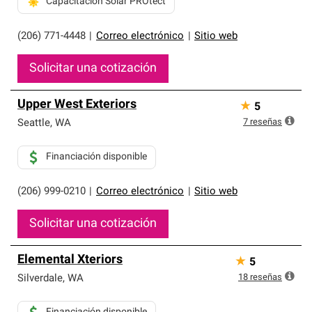
Capacitación Solar PROtect
(206) 771-4448
|
Correo electrónico
|
Sitio web
Solicitar una cotización
Upper West Exteriors
★
5
7
reseñas
Seattle
,
WA
Financiación disponible
(206) 999-0210
|
Correo electrónico
|
Sitio web
Solicitar una cotización
Elemental Xteriors
★
5
18
reseñas
Silverdale
,
WA