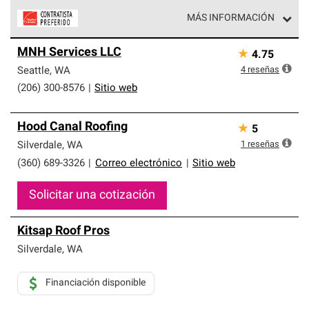
MÁS INFORMACIÓN
Los Contratistas Preferenciales de Owens Corning son
MNH Services LLC
★
4.75
parte de una red exclusiva de profesionales de techos
que cumplen con altos estándares y requisitos estrictos
4
reseñas
Seattle
,
WA
de profesionalismo y confiabilidad.
(206) 300-8576
|
Sitio web
Hood Canal Roofing
★
5
1
reseñas
Silverdale
,
WA
(360) 689-3326
|
Correo electrónico
|
Sitio web
Solicitar una cotización
Kitsap Roof Pros
Silverdale
,
WA
Financiación disponible