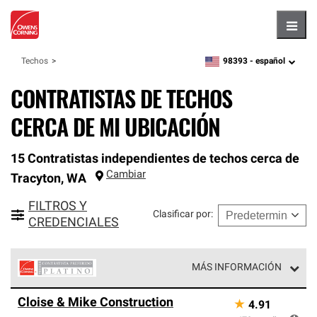
Hambu
98393 -
español
Techos
zipcode,
language
CONTRATISTAS DE TECHOS
CERCA DE MI UBICACIÓN
15 Contratistas independientes de techos cerca de
Cambiar
Tracyton
,
WA
FILTROS Y
Clasificar por
:
CREDENCIALES
MÁS INFORMACIÓN
Los Contratistas Preferenciales Platinum de Owens
Cloise & Mike Construction
★
4.91
Corning constituyen el nivel superior de nuestra red