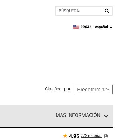
BÚSQUEDA
99034 -
español
zipcode,
language
Clasificar por
:
MÁS INFORMACIÓN
ed exclusiva de profesionales de techos que
o y confiabilidad.
★
272
reseñas
4.95