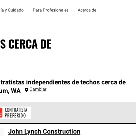
ía y Cuidado
Para Profesionales
Acerca de
S CERCA DE
tratistas independientes de techos cerca de
Cambiar
um
,
WA
ontratistas Preferenciales de Owens Corning son parte de una r
John Lynch Construction
en con altos estándares y requisitos estrictos de profesionalism