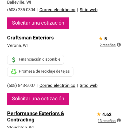
Belleville
,
WI
(608) 235-0304
|
Correo electrónico
|
Sitio web
Solicitar una cotización
Craftsman Exteriors
★
5
2
reseñas
Verona
,
WI
Financiación disponible
Promesa de reciclaje de tejas
(608) 843-5007
|
Correo electrónico
|
Sitio web
Solicitar una cotización
Performance Exteriors &
★
4.62
Contracting
13
reseñas
Stoughton
,
WI