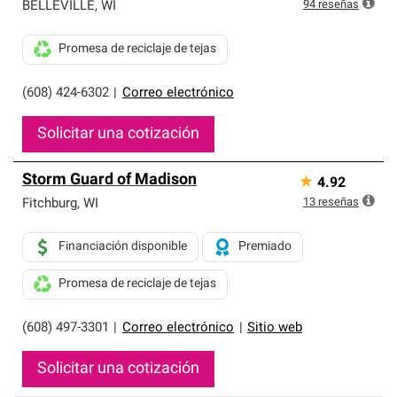
exclusiva y cumplen con estándares estrictos de
94
reseñas
BELLEVILLE
,
WI
profesionalismo, confiabilidad y destreza incomparable.
Solo ellos pueden ofrecer nuestra mejor garantía de
Promesa de reciclaje de tejas
sistemas de techos.
(608) 424-6302
|
Correo electrónico
Solicitar una cotización
Storm Guard of Madison
★
4.92
13
reseñas
Fitchburg
,
WI
Financiación disponible
Premiado
Promesa de reciclaje de tejas
(608) 497-3301
|
Correo electrónico
|
Sitio web
Solicitar una cotización