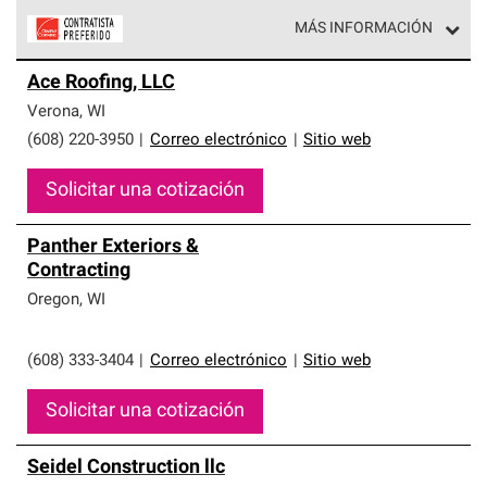
MÁS INFORMACIÓN
Los Contratistas Preferenciales de Owens Corning son
Ace Roofing, LLC
parte de una red exclusiva de profesionales de techos
que cumplen con altos estándares y requisitos estrictos
Verona
,
WI
de profesionalismo y confiabilidad.
(608) 220-3950
|
Correo electrónico
|
Sitio web
Solicitar una cotización
Panther Exteriors &
Contracting
Oregon
,
WI
(608) 333-3404
|
Correo electrónico
|
Sitio web
Solicitar una cotización
Seidel Construction llc