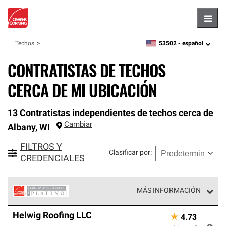
Hambu
53502 -
español
Techos
zipcode,
language
CONTRATISTAS DE TECHOS
CERCA DE MI UBICACIÓN
13 Contratistas independientes de techos cerca de
Cambiar
Albany
,
WI
FILTROS Y
Clasificar por
:
CREDENCIALES
MÁS INFORMACIÓN
Los Contratistas Preferenciales Platinum de Owens
Helwig Roofing LLC
★
4.73
Corning constituyen el nivel superior de nuestra red