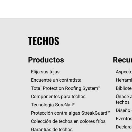
TECHOS
Productos
Recur
Elija sus tejas
Aspecto
Encuentre un contratista
Herrami
Total Protection Roofing
System®
Bibliot
Componentes para techos
Únase a
techos
Tecnología
SureNail®
Diseño 
Protección contra algas
StreakGuard™
Eventos
Colección de techos en colores fríos
Declara
Garantías de techos