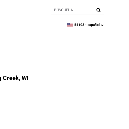
BÚSQUEDA
54103 -
español
zipcode,
language
 Creek, WI