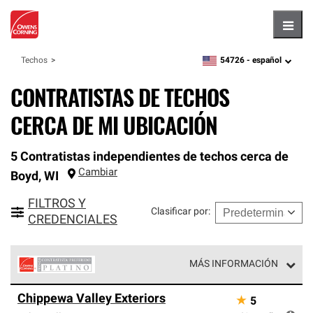
Hambu
54726 -
español
Techos
zipcode,
language
CONTRATISTAS DE TECHOS
CERCA DE MI UBICACIÓN
5 Contratistas independientes de techos cerca de
Cambiar
Boyd
,
WI
FILTROS Y
Clasificar por
:
CREDENCIALES
MÁS INFORMACIÓN
Los Contratistas Preferenciales Platinum de Owens
Chippewa Valley Exteriors
★
5
Corning constituyen el nivel superior de nuestra red