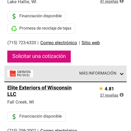
exclusiva y cumplen con estándares estrictos de
41
reseñas
Lake Hallie
,
WI
profesionalismo, confiabilidad y destreza incomparable.
Solo ellos pueden ofrecer nuestra mejor garantía de
Financiación disponible
sistemas de techos.
Promesa de reciclaje de tejas
(715) 723-6320
|
Correo electrónico
|
Sitio web
Solicitar una cotización
MÁS INFORMACIÓN
Los Contratistas Preferenciales de Owens Corning son
Elite Exteriors of Wisconsin
★
4.81
parte de una red exclusiva de profesionales de techos
LLC
que cumplen con altos estándares y requisitos estrictos
57
reseñas
de profesionalismo y confiabilidad.
Fall Creek
,
WI
Financiación disponible